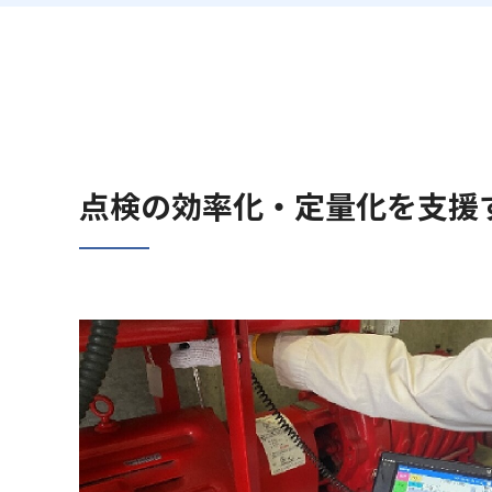
メカトロニクス
企業理念
製鉄プラント操業
役員一覧
パーティクルボード
事業拠点
活性炭
グループ会社一覧
SDGsへの取り組み
点検の効率化・定量化を支援
保有資格・認証一覧