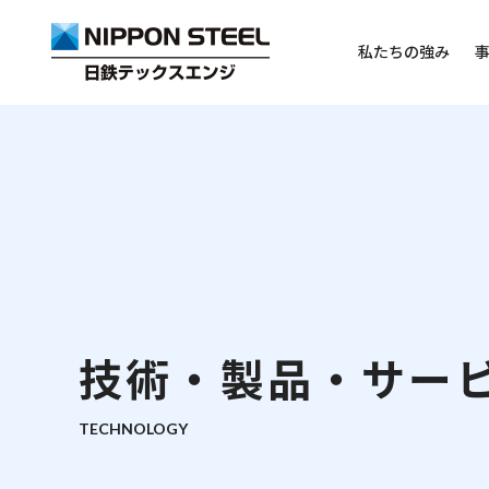
私たちの強み
トップページ
事例紹介
私たちの強み
技術・製品・サ
事業案内
企業情報
技術・製品・サー
機械
トップメッセージ
電計・システム
会社概要
建設
沿革