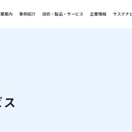
事業案内
事例紹介
技術・製品・サービス
企業情報
サステナ
資料DL
テックスエンジレポート掲載資料一覧
ービス
サステナビリティ
ビス
採⽤情報
ニュース