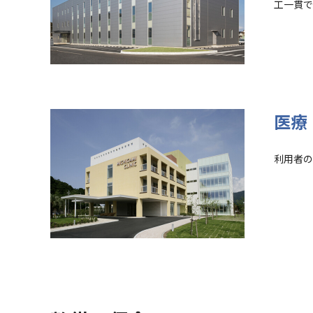
工一貫で
医療
利用者