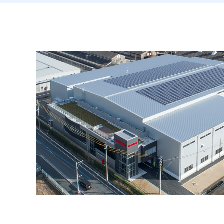
メカトロニクス
企業理念
製鉄プラント操業
役員一覧
パーティクルボード
事業拠点
活性炭
グループ会社一覧
SDGsへの取り組み
保有資格・認証一覧