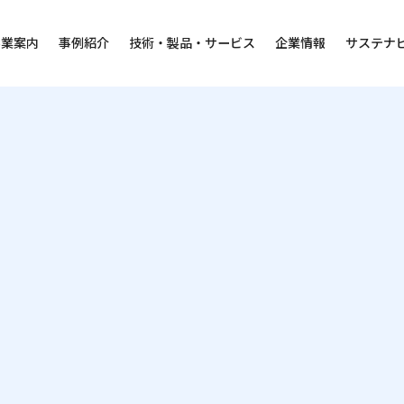
事業案内
事例紹介
技術・製品・サービス
企業情報
サステナ
資料DL
テックスエンジレポート掲載資料一覧
ービス
サステナビリティ
採⽤情報
ニュース