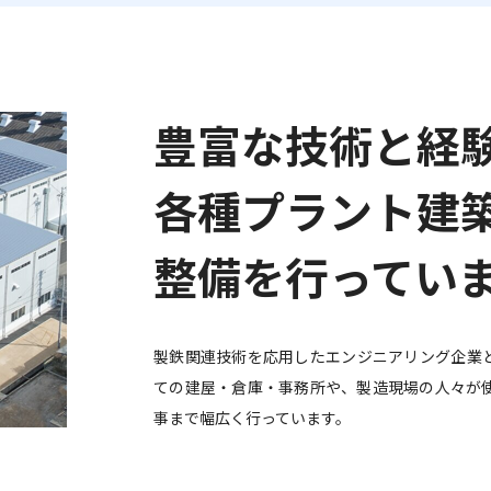
お問い合わせフォーム
産業廃棄物処理施設の維持管理計画・維持管理情
旧SMEX製業務用石油ストーブをご使用のお客様へ
豊富な技術と経
各種プラント建
整備を行ってい
製鉄関連技術を応用したエンジニアリング企業
ての建屋・倉庫・事務所や、製造現場の人々が
事まで幅広く行っています。