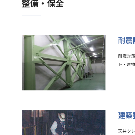
整備・保全
耐震
耐震対
ト・建物
建築
天井ク