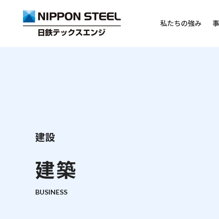
私たちの強み
トップページ
事例紹介
私たちの強み
技術・製品・サ
建設
事業案内
企業情報
建築
機械
トップメッセージ
電計・システム
会社概要
建設
沿革