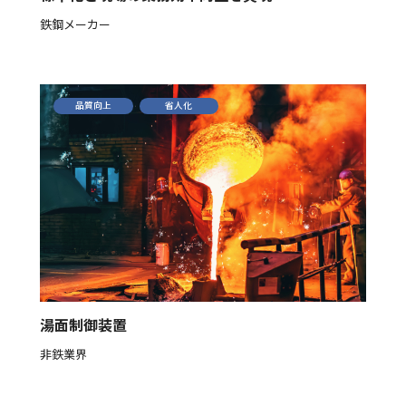
鉄鋼メーカー
産業廃棄物処理施設の維持管理計画・維持管理情報
品質向上
省人化
旧SMEX製業務用石油ストーブをご使用のお客様へ
湯面制御装置
非鉄業界
個人情報保護方針
女性活躍推進法に基づく情報公表
ご利用にあたって
クッキー使用について