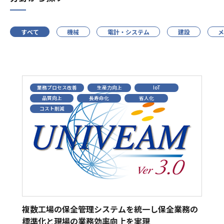
機械
電計・システム
技術・製品・サービス
すべて
機械
電計・システム
建設
建設
メカトロニクス
企業情報
製鉄プラント操業
パーティクルボード
活性炭
資料DL
業務プロセス改善
生産力向上
IoT
企業情報 トップ
品質向上
長寿命化
省人化
コスト削減
トップメッセージ
会社概要
サステナビリティ
資料ダウンロード トップ
沿革
企業理念
テックスエンジレポート掲載資料一覧
採⽤情報
役員一覧
事業拠点
グループ会社一覧
SDGsへの取り組み
ニュース
保有資格・認証一覧
複数工場の保全管理システムを統一し保全業務の
お問い合わせフォーム
標準化と現場の業務効率向上を実現