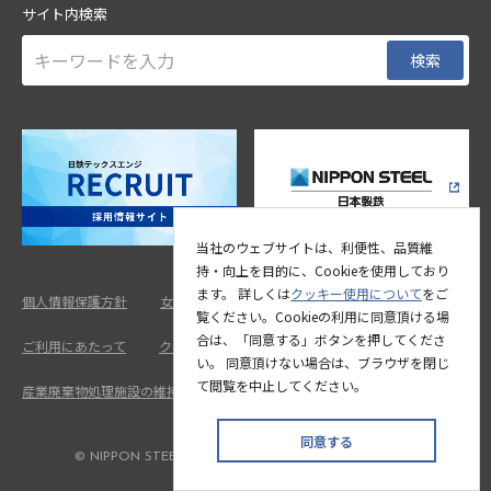
サイト内検索
検索
当社のウェブサイトは、利便性、品質維
持・向上を目的に、Cookieを使用しており
ます。 詳しくは
クッキー使用について
をご
個人情報保護方針
女性活躍推進法に基づく情報公表
覧ください。Cookieの利用に同意頂ける場
合は、「同意する」ボタンを押してくださ
ご利用にあたって
クッキー使用について
い。 同意頂けない場合は、ブラウザを閉じ
て閲覧を中止してください。
産業廃棄物処理施設の維持管理計画・維持管理情報
同意する
© NIPPON STEEL TEXENG.CO.,LTD.All Rights Reserved.