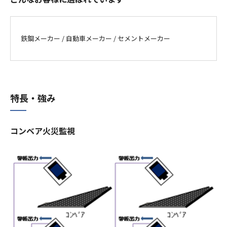
鉄鋼メーカー / 自動車メーカー / セメントメーカー
産業廃棄物処理施設の維持管理計画・維持管理情報
旧SMEX製業務用石油ストーブをご使用のお客様へ
特長・強み
コンベア火災監視
個人情報保護方針
女性活躍推進法に基づく情報公表
ご利用にあたって
クッキー使用について