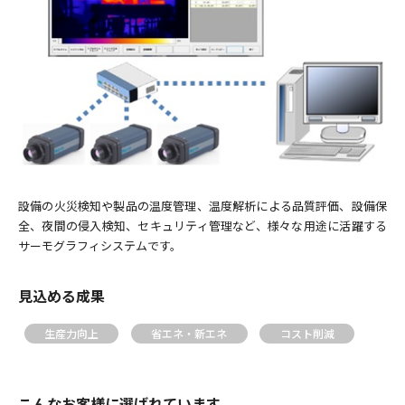
機械
電計・システム
技術・製品・サービス
建設
メカトロニクス
企業情報
製鉄プラント操業
パーティクルボード
活性炭
資料DL
企業情報 トップ
トップメッセージ
会社概要
設備の火災検知や製品の温度管理、温度解析による品質評価、設備保
サステナビリティ
資料ダウンロード トップ
全、夜間の侵入検知、セキュリティ管理など、様々な用途に活躍する
沿革
企業理念
サーモグラフィシステムです。
テックスエンジレポート掲載資料一覧
採⽤情報
役員一覧
事業拠点
見込める成果
グループ会社一覧
SDGsへの取り組み
生産力向上
省エネ・新エネ
コスト削減
ニュース
保有資格・認証一覧
お問い合わせフォーム
こんなお客様に選ばれています